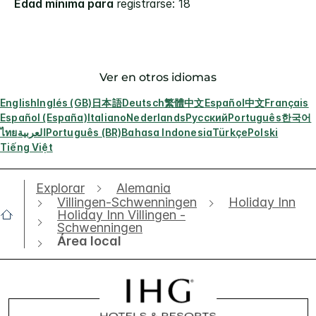
Edad mínima para
registrarse: 18
Ver en otros idiomas
English
Inglés (GB)
日本語
Deutsch
繁體中文
Español
中文
Français
Español (España)
Italiano
Nederlands
Русский
Português
한국어
ไทย
العربية
Português (BR)
Bahasa Indonesia
Türkçe
Polski
Tiếng Việt
Explorar
Alemania
Villingen-Schwenningen
Holiday Inn
Holiday Inn Villingen -
Schwenningen
Área local