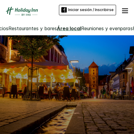
Iniciar sesión / Inscribirse
cios
Restaurantes y bares
Área local
Reuniones y evenparas