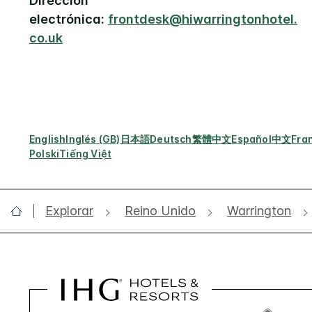
Dirección
electrónica:
frontdesk@hiwarringtonhotel.
co.uk
English
Inglés (GB)
日本語
Deutsch
繁體中文
Español
中文
Fra
Polski
Tiếng Việt
Explorar
Reino Unido
Warrington