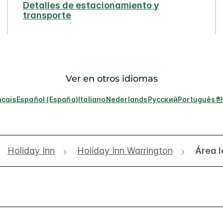
Detalles de estacionamiento y
transporte
Ver en otros idiomas
nçais
Español (España)
Italiano
Nederlands
Русский
Português
한
Holiday Inn
Holiday Inn Warrington
Área l