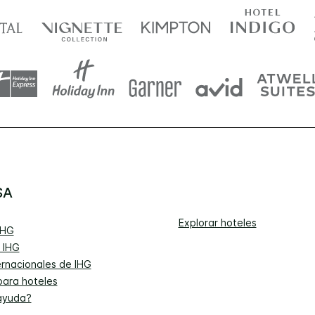
SA
Explorar hoteles
IHG
 IHG
ernacionales de IHG
para hoteles
ayuda?