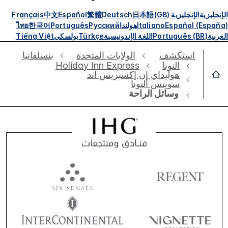
الإنجليزية
الإنجليزية (GB)
日本語
Deutsch
繁體
Español
中文
Français
Español (España)
Italiano
هولندا
Русский
Português
한국어
ไทย
العربية
Português (BR)
اللغة الإندونيسية
Türkçe
بولسكي
Tiếng Việt
استكشف
الولايات المتحدة
بنسلفانيا
التونا
Holiday Inn Express
هوليداي إن إكسبريس آند
سويتس ألتونا
وسائل الراحة