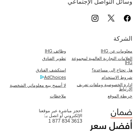
وسائل التواصل الإجتماعي
الشركة
معلومات عن IHG
وظائف IHG
العلامات التجارية العالمية لمجموعة
تطوير الفنادق
IHG
هل تحتاج إلى مساعدة؟
استكشف الفنادق
شروط الاستخدام
AdChoices
إدارة الخصوصية وملفات تعريف
لا أسمح ببيع معلوماتي الشخصية
الارتباط
خريطة الموقع
ملاحظات
احجز مباشرة عبر موقعنا
الإلكتروني أو اتصل بـ:
1 877 834 3613