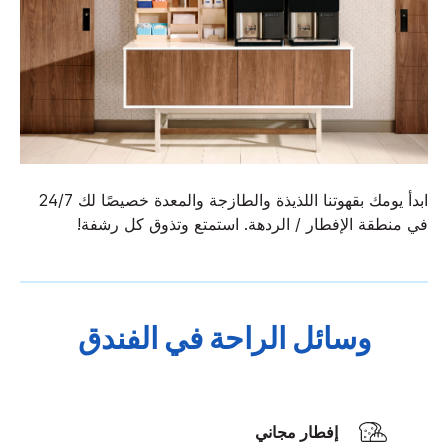
ابدأ يومك بقهوتنا اللذيذة والطازجة والمعدة خصيصًا لك 24/7
في منطقة الإفطار / الردهة. استمتع وتذوق كل رشفة!
وسائل الراحة في الفندق
إفطار مجاني