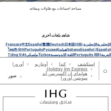
مساحة اجتماعات مع طاولات ومقاعد
شاهد بلغات أخرى
الإنجليزية
الإنجليزية (GB)
日本語
Deutsch
繁體
Español
中文
Français
Español (España)
Italiano
هولندا
Русский
Português
한국어
ไทย
العربية
Português (BR)
اللغة الإندونيسية
Türkçe
بولسكي
Tiếng Việt
استكشف
كندا
أونتاريو
أورورا
Holiday Inn Express
هوليداي إن إكسبريس آند
صور
سويتس أورورا