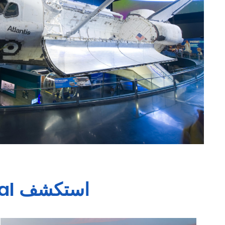
استكشف
al