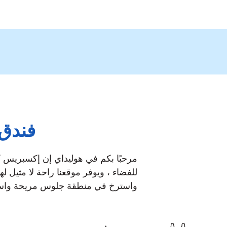
فندق New Modern في كيب كاناف
مرحبًا بكم في هوليداي إن إكسبريس ك
للفضاء ، ويوفر موقعنا راحة لا مثيل 
واسترخ في منطقة جلوس مريحة واستم