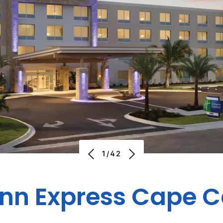
1/42
Inn Express
Cape C