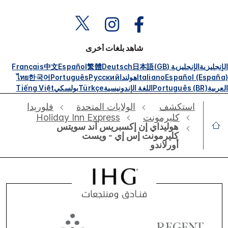
شاهد بلغات أخرى
الإنجليزية
الإنجليزية (GB)
日本語
Deutsch
繁體
Español
中文
Français
Español (España)
Italiano
هولندا
Русский
Português
한국어
ไทย
العربية
Português (BR)
اللغة الإندونيسية
Türkçe
بولسكي
Tiếng Việt
استكشف
الولايات المتحدة
فلوريدا
كليرمونت
Holiday Inn Express
هوليداي إن إكسبريس آند سويتس
كليرمونت إس إي - ويست
أورلاندو