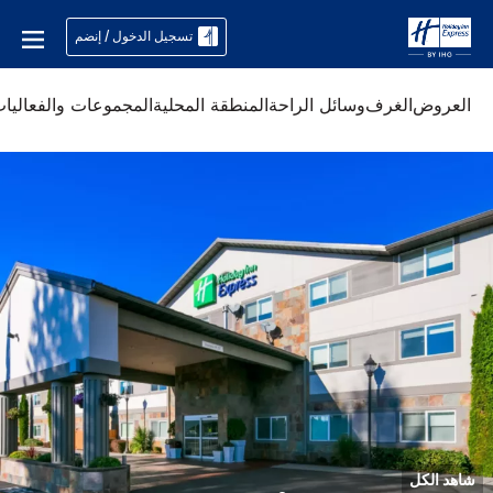
تسجيل الدخول / إنضم
العروض
الغرف
وسائل الراحة
المنطقة المحلية
المجموعات والفعاليا
شاهد الكل