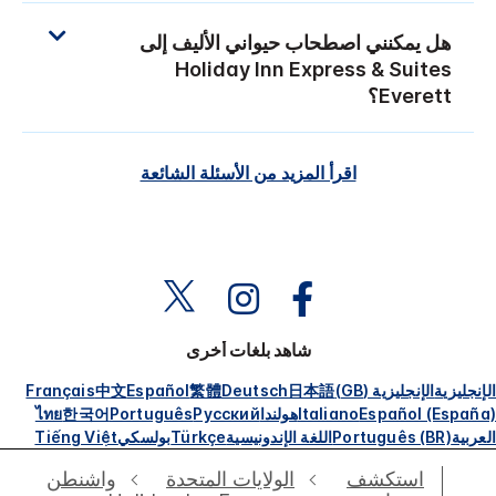
هل يمكنني اصطحاب حيواني الأليف إلى
Holiday Inn Express & Suites
Everett
؟
اقرأ المزيد من الأسئلة الشائعة
شاهد بلغات أخرى
الإنجليزية
الإنجليزية (GB)
日本語
Deutsch
繁體
Español
中文
Français
Español (España)
Italiano
هولندا
Русский
Português
한국어
ไทย
العربية
Português (BR)
اللغة الإندونيسية
Türkçe
بولسكي
Tiếng Việt
استكشف
الولايات المتحدة
واشنطن