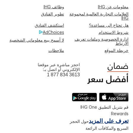
معلومات عن IHG
وظائف IHG
العلامات التجارية العالمية لمجموعة
تطوير الفنادق
IHG
هل تحتاج إلى مساعدة؟
استكشف الفنادق
شروط الاستخدام
AdChoices
إدارة الخصوصية وملفات تعريف
لا أسمح ببيع معلوماتي الشخصية
الارتباط
خريطة الموقع
ملاحظات
احجز مباشرة عبر موقعنا
الإلكتروني أو اتصل بـ:
1 877 834 3613
قم بتنزيل التطبيق IHG One
Rewards
تعرف على المزيد
حول الحجز
السريع والمكافآت الرائعة