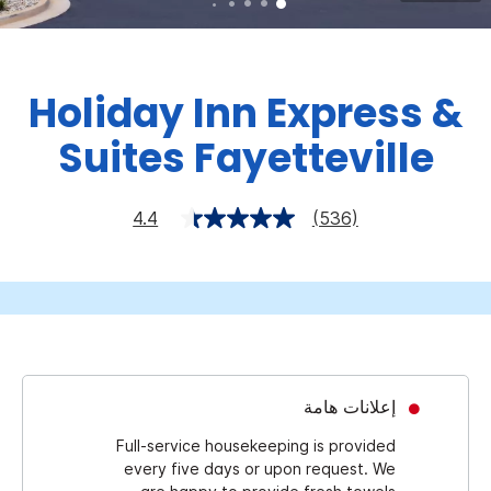
Holiday Inn Express &
Suites
Fayetteville
4.4
(536)
إعلانات هامة
Full-service housekeeping is provided
every five days or upon request. We