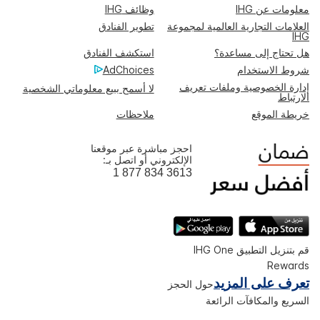
معلومات عن IHG
وظائف IHG
العلامات التجارية العالمية لمجموعة
تطوير الفنادق
IHG
هل تحتاج إلى مساعدة؟
استكشف الفنادق
شروط الاستخدام
AdChoices
إدارة الخصوصية وملفات تعريف
لا أسمح ببيع معلوماتي الشخصية
الارتباط
خريطة الموقع
ملاحظات
احجز مباشرة عبر موقعنا
الإلكتروني أو اتصل بـ:
1 877 834 3613
قم بتنزيل التطبيق IHG One
Rewards
تعرف على المزيد
حول الحجز
السريع والمكافآت الرائعة