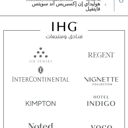
هوليداي إن إكسبريس آند سويتس
فايتفيل