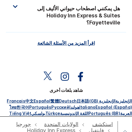
هل يمكنني اصطحاب حيواني الأليف إلى
Holiday Inn Express & Suites
Fayetteville
؟
اقرأ المزيد من الأسئلة الشائعة
شاهد بلغات أخرى
الإنجليزية
الإنجليزية (GB)
日本語
Deutsch
繁體
Español
中文
Français
Español (España)
Italiano
هولندا
Русский
Português
한국어
ไทย
العربية
Português (BR)
اللغة الإندونيسية
Türkçe
بولسكي
Tiếng Việt
استكشف
الولايات المتحدة
جورجيا
فايتفيل
Holiday Inn Express