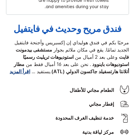
are happy to provide fresh towels
and amenities during your stay.
فندق مريح وحديث في فايتفيل
مرحبًا بكم في فندق هوليداي إن إكسبريس وأجنحة فايتفيل
الجديد تمامًا. يقع في مكان ملائم بجوار
مستشفى بيدمونت
فايت
وعلى بعد 2 أميال من
استوديوهات تريليث رسميًا
استوديوهات باينوود
. نحن على بعد 16 أميال فقط من
مطار
أتلانتا هارتسفيلد جاكسون الدولي (ATL)
.
يستفيد
...
اقرأ المزيد
الطعام مجاني للأطفال
إفطار مجاني
‫‫خدمة تنظيف الغرف‬‬ المحدودة
مركز لياقة بدنية