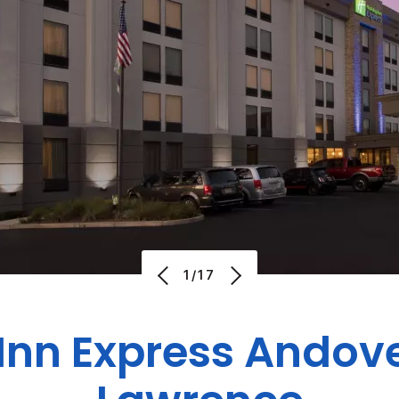
1/17
Inn Express
Andove