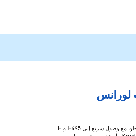
ث لورانس
يقع فندق هوليداي إن إكسبريس أندوفر لورانس في موقع ملائم على بعد 30 أميال فقط شمال بوسطن مع وصول سريع إلى I-495 و I-