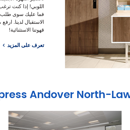
اللوبي! إذا كنت ترغ
فما عليك سوى طلب م
الاستقبال لدينا. ارف
قهوتنا الاستثنائية!
تعرف على المزيد
xpress
Andover North-La