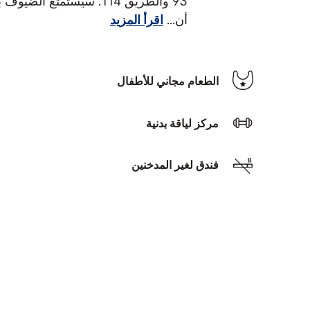
93 والطريق 114. سيستمتع الضيوف بغرف ضيوف جديدة مجهزة
أن
...
اقرأ المزيد
الطعام مجاني للأطفال
مركز لياقة بدنية
فندق لغير المدخنين