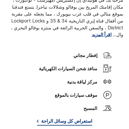
مرحبًا بك في هوليداي إن إكسبريس أمهيرست - لوكبورت ،
مكان إقامتك المريح بين بوفالو وشلالات نياجرا. يتمتع فندقنا
بموقع مثالي في قلب غرب نيويورك ، مما يجعله على مقربة
من أقفال قناة إيري التاريخية 34 & 35 و Lockport Locks
District ، والسفن الحربية الرائعة في منتزه بوفالو البحري ،
وال
...
اقرأ المزيد
إفطار مجاني
منافذ شحن السيارات الكهربائية
مركز لياقة بدنية
موقف سيارات بالموقع
المسبح
استعراض كل وسائل الراحة