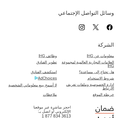
وسائل التواصل الإجتماعي
الشركة
معلومات عن IHG
وظائف IHG
العلامات التجارية العالمية لمجموعة
تطوير الفنادق
IHG
هل تحتاج إلى مساعدة؟
استكشف الفنادق
شروط الاستخدام
AdChoices
إدارة الخصوصية وملفات تعريف
لا أسمح ببيع معلوماتي الشخصية
الارتباط
خريطة الموقع
ملاحظات
احجز مباشرة عبر موقعنا
الإلكتروني أو اتصل بـ:
1 877 834 3613