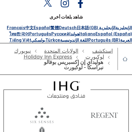
شاهد بلغات أخرى
الإنجليزية
الإنجليزية (GB)
日本語
Deutsch
繁體
Español
中文
Français
Español (España)
Italiano
هولندا
Русский
Português
한국어
ไทย
العربية
Português (BR)
اللغة الإندونيسية
Türkçe
بولسكي
Tiếng Việt
استكشف
الولايات المتحدة
نيويورك
لوكبورت
Holiday Inn Express
هوليداي إن إكسبريس بوفالو
نبراسكا - لوكبورت