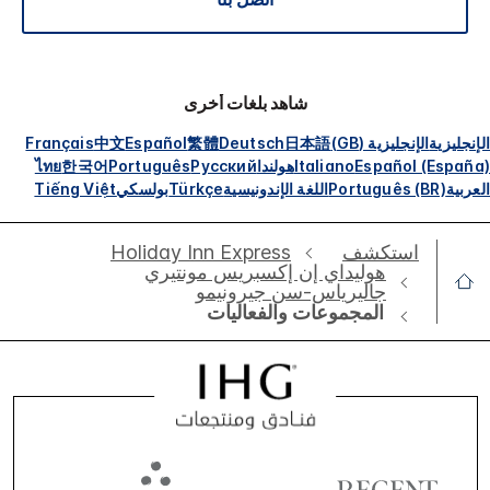
شاهد بلغات أخرى
الإنجليزية
الإنجليزية (GB)
日本語
Deutsch
繁體
Español
中文
Français
Español (España)
Italiano
هولندا
Русский
Português
한국어
ไทย
العربية
Português (BR)
اللغة الإندونيسية
Türkçe
بولسكي
Tiếng Việt
استكشف
Holiday Inn Express
هوليداي إن إكسبريس مونتيري
جاليرياس-سن جيرونيمو
المجموعات والفعاليات