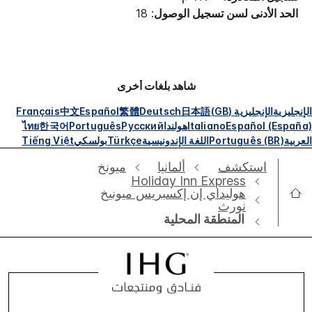
الحد الأدنى لسن تسجيل الوصول
: 18
شاهد بلغات أخرى
الإنجليزية
الإنجليزية (GB)
日本語
Deutsch
繁體
Español
中文
Français
Español (España)
Italiano
هولندا
Русский
Português
한국어
ไทย
العربية
Português (BR)
اللغة الإندونيسية
Türkçe
بولسكي
Tiếng Việt
استكشف
ألمانيا
‫‫ميونخ‬‬
Holiday Inn Express
هوليداي إن إكسبريس ميونيخ
نورث
المنطقة المحلية