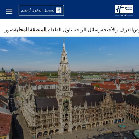
تسجيل الدخول / إنضم
وض
الغرف والأجنحة
وسائل الراحة
تناول الطعام,
المنطقة المحلية
صور