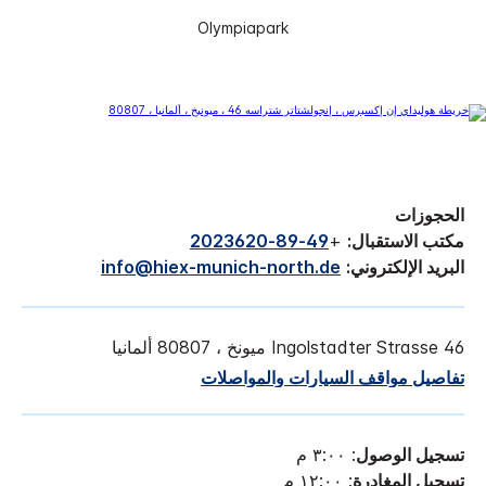
Olympiapark
الحجوزات
مكتب الاستقبال:
+
49-89-2023620
البريد الإلكتروني:
info@hiex-munich-north.de
Ingolstadter Strasse 46 ميونخ ، 80807 ألمانيا
تفاصيل مواقف السيارات والمواصلات
تسجيل الوصول
: ٣:٠٠ م
تسجيل المغادرة
: ١٢:٠٠ م