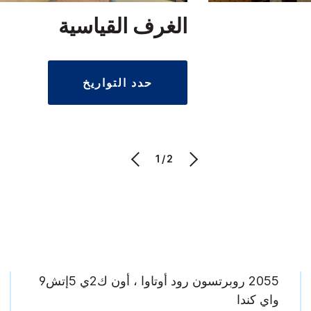
الغرف القياسية
حدد التواريخ
1/2
2055 روبرتسون رود أوتاوا ، أون ك2ي 5إتش9
واي كندا