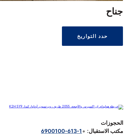
جناح
حدد التواريخ
الحجوزات
مكتب الاستقبال:
+
1-613-6900100