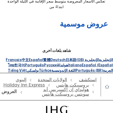
تعكس الأسعار المعروضة متوسط سعر الإقامة في الليلة الواحدة
ابتداءً من
عروض موسمية
شاهد بلغات أخرى
الإنجليزية
الإنجليزية (GB)
日本語
Deutsch
繁體
Español
中文
Français
Español (España)
Italiano
هولندا
Русский
Português
한국어
ไทย
العربية
Português (BR)
اللغة الإندونيسية
Türkçe
بولسكي
Tiếng Việt
استكشف
الولايات المتحدة
إلينوي
بروسبيكت هايتس
Holiday Inn Express
هوليداي إن إكسبريس آند
العروض
سويتس بروسبكت هايتس