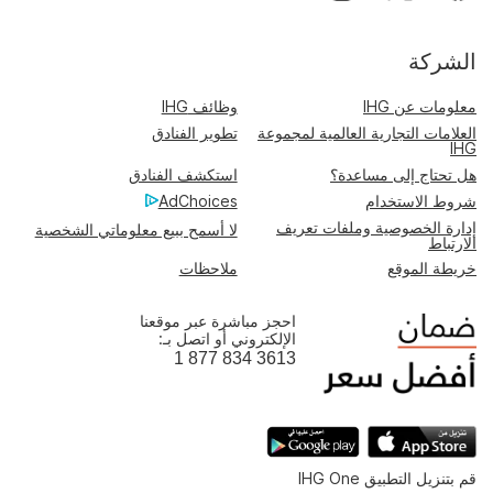
الشركة
معلومات عن IHG
وظائف IHG
العلامات التجارية العالمية لمجموعة
تطوير الفنادق
IHG
هل تحتاج إلى مساعدة؟
استكشف الفنادق
شروط الاستخدام
AdChoices
إدارة الخصوصية وملفات تعريف
لا أسمح ببيع معلوماتي الشخصية
الارتباط
خريطة الموقع
ملاحظات
احجز مباشرة عبر موقعنا
الإلكتروني أو اتصل بـ:
1 877 834 3613
قم بتنزيل التطبيق IHG One