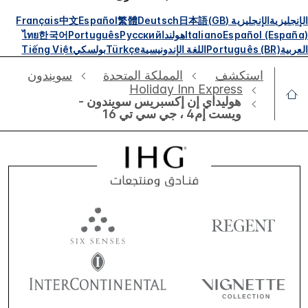
الإنجليزية
الإنجليزية (GB)
日本語
Deutsch
繁體
Español
中文
Français
Español (España)
Italiano
هولندا
Русский
Português
한국어
ไทย
العربية
Português (BR)
اللغة الإندونيسية
Türkçe
بولسكي
Tiếng Việt
استكشف
‫‫المملكة المتحدة
سويندون
Holiday Inn Express
هوليداي إن إكسبريس سويندون -
ويست إم4 ، جي سي تي 16