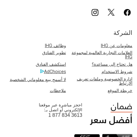
الشركة
معلومات عن IHG
وظائف IHG
العلامات التجارية العالمية لمجموعة
تطوير الفنادق
IHG
هل تحتاج إلى مساعدة؟
استكشف الفنادق
شروط الاستخدام
AdChoices
إدارة الخصوصية وملفات تعريف
لا أسمح ببيع معلوماتي الشخصية
الارتباط
خريطة الموقع
ملاحظات
احجز مباشرة عبر موقعنا
الإلكتروني أو اتصل بـ:
1 877 834 3613