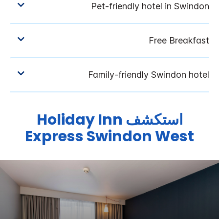
استكشف
Holiday Inn
Express
Swindon West