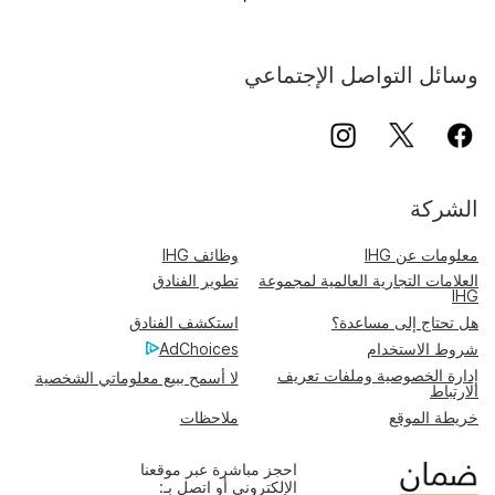
وسائل التواصل الإجتماعي
الشركة
معلومات عن IHG
وظائف IHG
العلامات التجارية العالمية لمجموعة
تطوير الفنادق
IHG
هل تحتاج إلى مساعدة؟
استكشف الفنادق
شروط الاستخدام
AdChoices
إدارة الخصوصية وملفات تعريف
لا أسمح ببيع معلوماتي الشخصية
الارتباط
خريطة الموقع
ملاحظات
احجز مباشرة عبر موقعنا
الإلكتروني أو اتصل بـ: