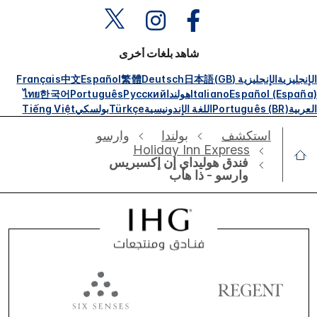
شاهد بلغات أخرى
الإنجليزية
الإنجليزية (GB)
日本語
Deutsch
繁體
Español
中文
Français
Español (España)
Italiano
هولندا
Русский
Português
한국어
ไทย
العربية
Português (BR)
اللغة الإندونيسية
Türkçe
بولسكي
Tiếng Việt
استكشف
بولندا
وارسو
Holiday Inn Express
فندق هوليداي إن إكسبريس
وارسو - ذا هاب