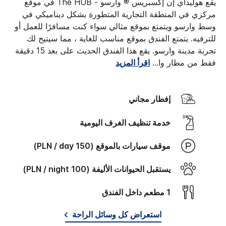
يقع هوليداي إن إكسبريس ® وارسو - The HUB في موقع
مركزي في المنطقة التجارية المتطورة بشكل ديناميكي في
وسط وارسو ويتمتع بموقع مثالي سواء كنت مسافرًا للعمل أو
للترفيه. يتمتع الفندق بموقع مناسب للغاية ، مما سيتيح لك
تجربة مدينة وارسو. يقع هذا الفندق الحديث على بعد 15 دقيقة
فقط من مطار وا
...
اقرأ المزيد
إفطار مجاني
خدمة تنظيف الغرف اليومية
موقف سيارات بالموقع (150 PLN / day)
يستقبل الحيوانات الأليفة (100 PLN / night)
1 مطعم داخل الفندق
استعراض كل وسائل الراحة