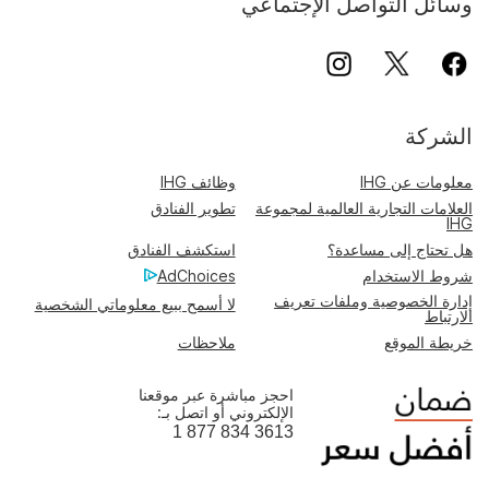
وسائل التواصل الإجتماعي
الشركة
معلومات عن IHG
وظائف IHG
العلامات التجارية العالمية لمجموعة
تطوير الفنادق
IHG
هل تحتاج إلى مساعدة؟
استكشف الفنادق
شروط الاستخدام
AdChoices
إدارة الخصوصية وملفات تعريف
لا أسمح ببيع معلوماتي الشخصية
الارتباط
خريطة الموقع
ملاحظات
احجز مباشرة عبر موقعنا
الإلكتروني أو اتصل بـ:
1 877 834 3613