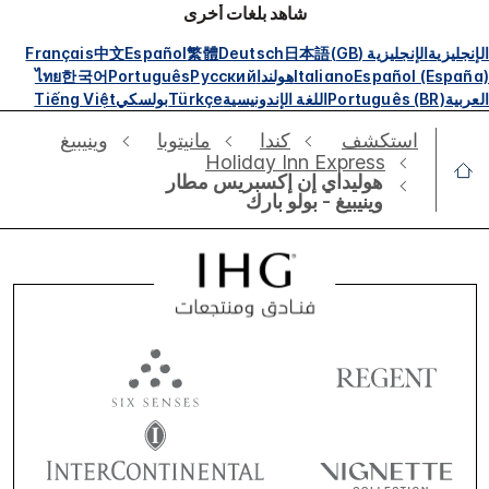
شاهد بلغات أخرى
الإنجليزية
الإنجليزية (GB)
日本語
Deutsch
繁體
Español
中文
Français
Español (España)
Italiano
هولندا
Русский
Português
한국어
ไทย
العربية
Português (BR)
اللغة الإندونيسية
Türkçe
بولسكي
Tiếng Việt
استكشف
كندا
مانيتوبا
وينيبيغ
Holiday Inn Express
هوليداي إن إكسبريس مطار
وينيبيغ - بولو بارك