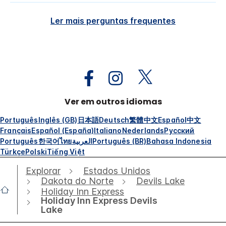
Ler mais perguntas frequentes
Ver em outros idiomas
Português
Inglês (GB)
日本語
Deutsch
繁體中文
Español
中文
Français
Español (España)
Italiano
Nederlands
Русский
Português
한국어
ไทย
العربية
Português (BR)
Bahasa Indonesia
Türkçe
Polski
Tiếng Việt
Explorar
Estados Unidos
Dakota do Norte
Devils Lake
Holiday Inn Express
Holiday Inn Express Devils
Lake