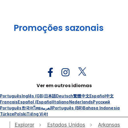
Promoções sazonais
Ver em outros idiomas
Português
Inglês (GB)
日本語
Deutsch
繁體中文
Español
中文
Français
Español (España)
Italiano
Nederlands
Русский
Português
한국어
ไทย
العربية
Português (BR)
Bahasa Indonesia
Türkçe
Polski
Tiếng Việt
Explorar
Estados Unidos
Arkansas