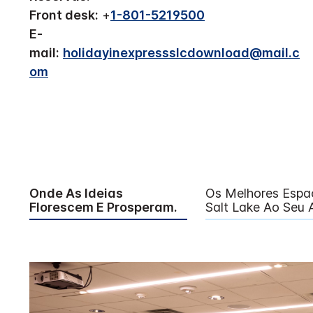
Front desk:
+
1-801-5219500
E-
mail:
holidayinexpressslcdownload@mail.c
om
Onde As Ideias
Os Melhores Espa
Florescem E Prosperam.
Salt Lake Ao Seu 