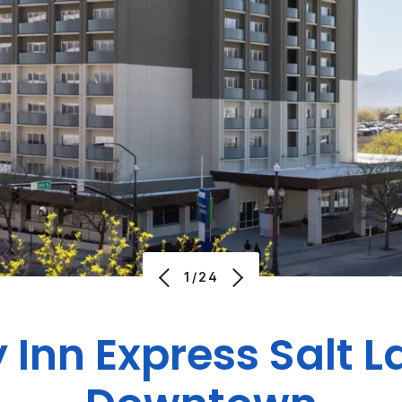
1/24
 Inn Express
Salt L