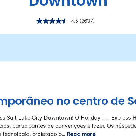
Downtown
4.5
(2637)
mporâneo no centro de Sa
ss Salt Lake City Downtown!
O Holiday Inn Express H
cios, participantes de convenções e lazer. Os hósped
 tecnologia, projetado p
...
Read more