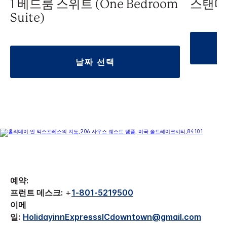
1 베드룸 스위트 (One Bedroom
스탠다
Suite)
날짜 선택
예약:
프런트 데스크:
+
1-801-5219500
이메
일:
HolidayinnExpressslCdowntown@gmail.com