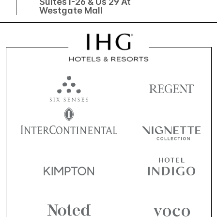
Suites I-26 & Us 29 At
Westgate Mall