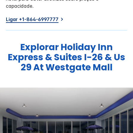
capacidade.
Ligar +1-864-6997777
Explorar
Holiday Inn
Express & Suites
I-26 & Us
29 At Westgate Mall