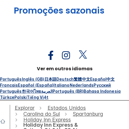
Promoções sazonais
Ver em outros idiomas
Português
Inglês (GB)
日本語
Deutsch
繁體中文
Español
中文
Français
Español (España)
Italiano
Nederlands
Русский
Português
한국어
ไทย
العربية
Português (BR)
Bahasa Indonesia
Türkçe
Polski
Tiếng Việt
Explorar
Estados Unidos
Carolina do Sul
Spartanburg
Holiday Inn Express
Holiday Inn Express &