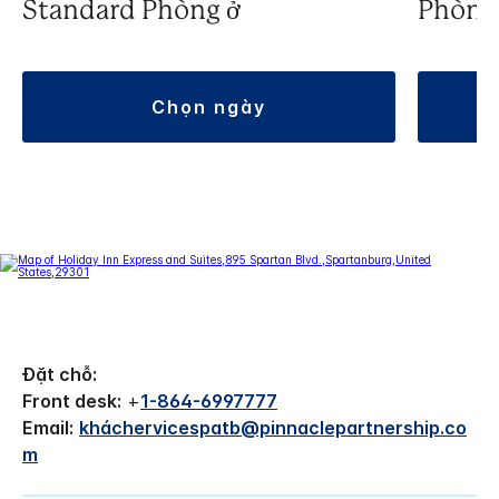
Standard Phòng ở
Phòng 
chọn ngày
Đặt chỗ:
Front desk:
+
1-864-6997777
Email:
kháchervicespatb@pinnaclepartnership.co
m