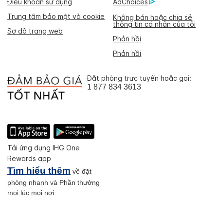
Điều khoản sử dụng
AdChoices
Trung tâm bảo mật và cookie
Không bán hoặc chia sẻ
thông tin cá nhân của tôi
Sơ đồ trang web
Phản hồi
Phản hồi
Đặt phòng trực tuyến hoặc gọi:
1 877 834 3613
Tải ứng dụng IHG One
Rewards app
Tìm hiểu thêm
về đặt
phòng nhanh và Phần thưởng
mọi lúc mọi nơi