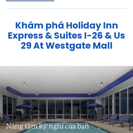
Khám phá
Holiday Inn
Express & Suites
I-26 & Us
29 At Westgate Mall
Nâng tầm kỳ nghỉ của bạn