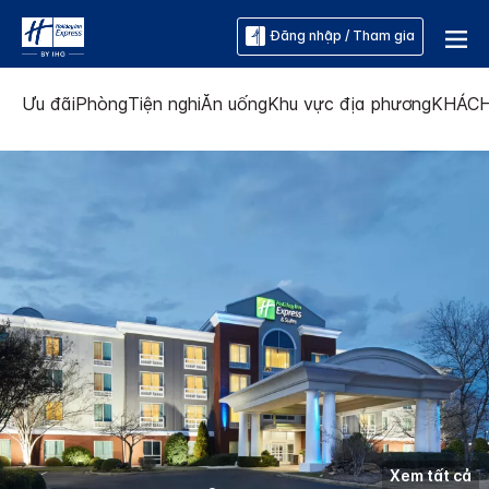
Đăng nhập / Tham gia
Ưu đãi
Phòng
Tiện nghi
Ăn uống
Khu vực địa phương
KHÁCH
Xem tất cả