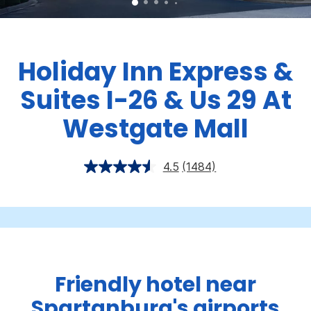
Holiday Inn Express &
Suites
I-26 & Us 29 At
Westgate Mall
4.5
(1484)
Friendly hotel near
Spartanburg's airports