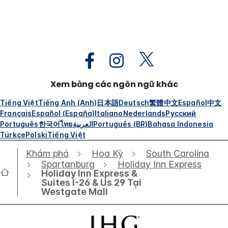
Xem bằng các ngôn ngữ khác
Tiếng Việt
Tiếng Anh (Anh)
日本語
Deutsch
繁體中文
Español
中文
Français
Español (España)
Italiano
Nederlands
Русский
Português
한국어
ไทย
العربية
Português (BR)
Bahasa Indonesia
Türkçe
Polski
Tiếng Việt
Khám phá
Hoa Kỳ
South Carolina
Spartanburg
Holiday Inn Express
Holiday Inn Express &
Suites I-26 & Us 29 Tại
Westgate Mall