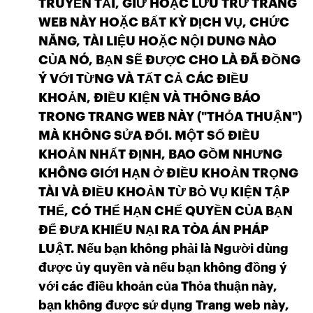
TRUYỀN TẢI, GIỮ HOẶC LƯU TRỮ TRANG
WEB NÀY HOẶC BẤT KỲ DỊCH VỤ, CHỨC
NĂNG, TÀI LIỆU HOẶC NỘI DUNG NÀO
CỦA NÓ, BẠN SẼ ĐƯỢC CHO LÀ ĐÃ ĐỒNG
Ý VỚI TỪNG VÀ TẤT CẢ CÁC ĐIỀU
KHOẢN, ĐIỀU KIỆN VÀ THÔNG BÁO
TRONG TRANG WEB NÀY ("THỎA THUẬN")
MÀ KHÔNG SỬA ĐỔI. MỘT SỐ ĐIỀU
KHOẢN NHẤT ĐỊNH, BAO GỒM NHƯNG
KHÔNG GIỚI HẠN Ở ĐIỀU KHOẢN TRỌNG
TÀI VÀ ĐIỀU KHOẢN TỪ BỎ VỤ KIỆN TẬP
THỂ, CÓ THỂ HẠN CHẾ QUYỀN CỦA BẠN
ĐỂ ĐƯA KHIẾU NẠI RA TÒA ÁN PHÁP
LUẬT. Nếu bạn không phải là Người dùng
được ủy quyền và nếu bạn không đồng ý
với các điều khoản của Thỏa thuận này,
bạn không được sử dụng Trang web này,