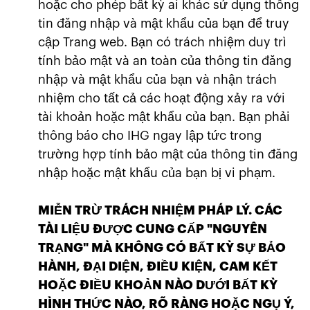
hoặc cho phép bất kỳ ai khác sử dụng thông
tin đăng nhập và mật khẩu của bạn để truy
cập Trang web. Bạn có trách nhiệm duy trì
tính bảo mật và an toàn của thông tin đăng
nhập và mật khẩu của bạn và nhận trách
nhiệm cho tất cả các hoạt động xảy ra với
tài khoản hoặc mật khẩu của bạn. Bạn phải
thông báo cho IHG ngay lập tức trong
trường hợp tính bảo mật của thông tin đăng
nhập hoặc mật khẩu của bạn bị vi phạm.
MIỄN TRỪ TRÁCH NHIỆM PHÁP LÝ. CÁC
TÀI LIỆU ĐƯỢC CUNG CẤP "NGUYÊN
TRẠNG" MÀ KHÔNG CÓ BẤT KỲ SỰ BẢO
HÀNH, ĐẠI DIỆN, ĐIỀU KIỆN, CAM KẾT
HOẶC ĐIỀU KHOẢN NÀO DƯỚI BẤT KỲ
HÌNH THỨC NÀO, RÕ RÀNG HOẶC NGỤ Ý,