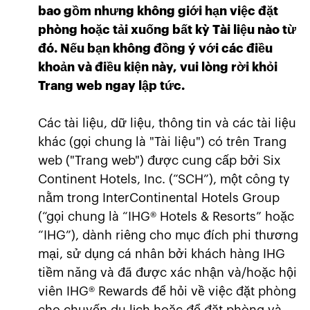
bao gồm nhưng không giới hạn việc đặt
phòng hoặc tải xuống bất kỳ Tài liệu nào từ
đó. Nếu bạn không đồng ý với các điều
khoản và điều kiện này, vui lòng rời khỏi
Trang web ngay lập tức.
Các tài liệu, dữ liệu, thông tin và các tài liệu
khác (gọi chung là "Tài liệu") có trên Trang
web ("Trang web") được cung cấp bởi Six
Continent Hotels, Inc. (“SCH”), một công ty
nằm trong InterContinental Hotels Group
(“gọi chung là “IHG® Hotels & Resorts” hoặc
“IHG”), dành riêng cho mục đích phi thương
mại, sử dụng cá nhân bởi khách hàng IHG
tiềm năng và đã được xác nhận và/hoặc hội
viên IHG® Rewards để hỏi về việc đặt phòng
cho chuyến du lịch hoặc để đặt phòng và