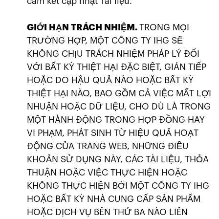
cam kết cập nhật Tài liệu.
GIỚI HẠN TRÁCH NHIỆM.
TRONG MỌI
TRƯỜNG HỢP, MỘT CÔNG TY IHG SẼ
KHÔNG CHỊU TRÁCH NHIỆM PHÁP LÝ ĐỐI
VỚI BẤT KỲ THIỆT HẠI ĐẶC BIỆT, GIÁN TIẾP
HOẶC DO HẬU QUẢ NÀO HOẶC BẤT KỲ
THIỆT HẠI NÀO, BAO GỒM CẢ VIỆC MẤT LỢI
NHUẬN HOẶC DỮ LIỆU, CHO DÙ LÀ TRONG
MỘT HÀNH ĐỘNG TRONG HỢP ĐỒNG HAY
VI PHẠM, PHÁT SINH TỪ HIỆU QUẢ HOẠT
ĐỘNG CỦA TRANG WEB, NHỮNG ĐIỀU
KHOẢN SỬ DỤNG NÀY, CÁC TÀI LIỆU, THỎA
THUẬN HOẶC VIỆC THỰC HIỆN HOẶC
KHÔNG THỰC HIỆN BỞI MỘT CÔNG TY IHG
HOẶC BẤT KỲ NHÀ CUNG CẤP SẢN PHẨM
HOẶC DỊCH VỤ BÊN THỨ BA NÀO LIÊN