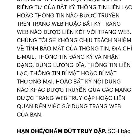
RIÊNG TƯ CỦA BẤT KỲ THÔNG TIN LIÊN LẠC
HOẶC THÔNG TIN NÀO ĐƯỢC TRUYỀN
TRÊN TRANG WEB HOẶC BẤT KỲ TRANG
WEB NÀO ĐƯỢC LIÊN KẾT VỚI TRANG WEB.
CHÚNG TÔI SẼ KHÔNG CHỊU TRÁCH NHIỆM
VỀ TÍNH BẢO MẬT CỦA THÔNG TIN, ĐỊA CHỈ
E-MAIL, THÔNG TIN ĐĂNG KÝ VÀ NHẬN
DẠNG, DUNG LƯỢNG ĐĨA, THÔNG TIN LIÊN
LẠC, THÔNG TIN BÍ MẬT HOẶC BÍ MẬT
THƯƠNG MẠI, HOẶC BẤT KỲ NỘI DUNG
NÀO KHÁC ĐƯỢC TRUYỀN QUA CÁC MẠNG
ĐƯỢC TRANG WEB TRUY CẬP HOẶC LIÊN
QUAN ĐẾN VIỆC SỬ DỤNG TRANG WEB
CỦA BẠN.
HẠN CHẾ/CHẤM DỨT TRUY CẬP.
SCH bảo