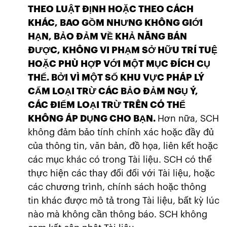
THEO LUẬT ĐỊNH HOẶC THEO CÁCH
KHÁC, BAO GỒM NHƯNG KHÔNG GIỚI
HẠN, BẢO ĐẢM VỀ KHẢ NĂNG BÁN
ĐƯỢC, KHÔNG VI PHẠM SỞ HỮU TRÍ TUỆ
HOẶC PHÙ HỢP VỚI MỘT MỤC ĐÍCH CỤ
THỂ. BỞI VÌ MỘT SỐ KHU VỰC PHÁP LÝ
CẤM LOẠI TRỪ CÁC BẢO ĐẢM NGỤ Ý,
CÁC ĐIỂM LOẠI TRỪ TRÊN CÓ THỂ
KHÔNG ÁP DỤNG CHO BẠN.
Hơn nữa, SCH
không đảm bảo tính chính xác hoặc đầy đủ
của thông tin, văn bản, đồ họa, liên kết hoặc
các mục khác có trong Tài liệu. SCH có thể
thực hiện các thay đổi đối với Tài liệu, hoặc
các chương trình, chính sách hoặc thông
tin khác được mô tả trong Tài liệu, bất kỳ lúc
nào mà không cần thông báo. SCH không