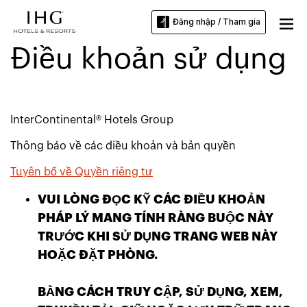
Đăng nhập / Tham gia
Điều khoản sử dụng
InterContinental® Hotels Group
Thông báo về các điều khoản và bản quyền
Tuyên bố về Quyền riêng tư
VUI LÒNG ĐỌC KỸ CÁC ĐIỀU KHOẢN
PHÁP LÝ MANG TÍNH RÀNG BUỘC NÀY
TRƯỚC KHI SỬ DỤNG TRANG WEB NÀY
HOẶC ĐẶT PHÒNG.
BẰNG CÁCH TRUY CẬP, SỬ DỤNG, XEM,