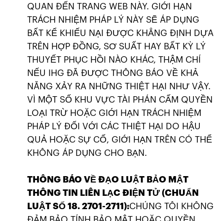
QUAN ĐẾN TRANG WEB NÀY. GIỚI HẠN
TRÁCH NHIỆM PHÁP LÝ NÀY SẼ ÁP DỤNG
BẤT KỂ KHIẾU NẠI ĐƯỢC KHẲNG ĐỊNH DỰA
TRÊN HỢP ĐỒNG, SƠ SUẤT HAY BẤT KỲ LÝ
THUYẾT PHỤC HỒI NÀO KHÁC, THẬM CHÍ
NẾU IHG ĐÃ ĐƯỢC THÔNG BÁO VỀ KHẢ
NĂNG XẢY RA NHỮNG THIỆT HẠI NHƯ VẬY.
VÌ MỘT SỐ KHU VỰC TÀI PHÁN CẤM QUYỀN
LOẠI TRỪ HOẶC GIỚI HẠN TRÁCH NHIỆM
PHÁP LÝ ĐỐI VỚI CÁC THIỆT HẠI DO HẬU
QUẢ HOẶC SỰ CỐ, GIỚI HẠN TRÊN CÓ THỂ
KHÔNG ÁP DỤNG CHO BẠN.
THÔNG BÁO VỀ ĐẠO LUẬT BẢO MẬT
THÔNG TIN LIÊN LẠC ĐIỆN TỬ (CHUẨN
LUẬT SỐ 18. 2701-2711):
CHÚNG TÔI KHÔNG
ĐẢM BẢO TÍNH BẢO MẬT HOẶC QUYỀN