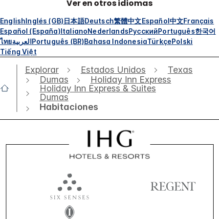
Ver en otros idiomas
English
Inglés (GB)
日本語
Deutsch
繁體中文
Español
中文
Français
Español (España)
Italiano
Nederlands
Русский
Português
한국어
ไทย
العربية
Português (BR)
Bahasa Indonesia
Türkçe
Polski
Tiếng Việt
Explorar
Estados Unidos
Texas
Dumas
Holiday Inn Express
Holiday Inn Express & Suites
Dumas
Habitaciones