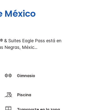
e México
s®
& Suites Eagle Pass está en
ras Negras, Méxic
...
Gimnasio
Piscina
Transporte en la zona