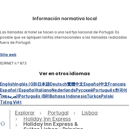
Información normativa local
Las llamadas al hotel se hacen a una red fija nacional de Portugal. Es
posible que se apliquen tarifas internacionales a las llamadas realizadas
fuera de Portugal.
Sitio web
ID/RNET n.º 873
Ver en otros idiomas
English
Inglés (GB)
日本語
Deutsch
繁體中文
Español
中文
Français
Español (España)
Italiano
Nederlands
Русский
Português
한국어
ไทย
العربية
Português (BR)
Bahasa Indonesia
Türkçe
Polski
Tiếng Việt
Explorar
Portugal
Lisboa
Holiday Inn Express
Holiday Inn Express &