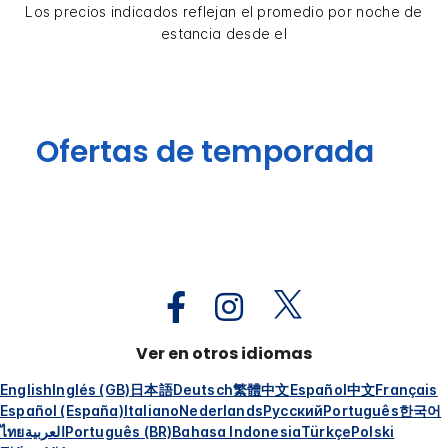
Los precios indicados reflejan el promedio por noche de
estancia desde el
Ofertas de temporada
Ver en otros idiomas
English
Inglés (GB)
日本語
Deutsch
繁體中文
Español
中文
Français
Español (España)
Italiano
Nederlands
Русский
Português
한국어
ไทย
العربية
Português (BR)
Bahasa Indonesia
Türkçe
Polski