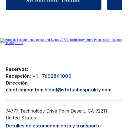
seleccionar fechas
Reservas:
Recepción:
+
1--7602841000
Dirección
electrónica:
fom.hiepd@statushospitality.com
74777 Technology Drive
Palm Desert
,
CA
92211
United States
Detalles de estacionamiento y transporte