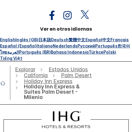
Ver en otros idiomas
English
Inglés (GB)
日本語
Deutsch
繁體中文
Español
中文
Français
Español (España)
Italiano
Nederlands
Русский
Português
한국어
ไทย
العربية
Português (BR)
Bahasa Indonesia
Türkçe
Polski
Tiếng Việt
Explorar
Estados Unidos
California
Palm Desert
Holiday Inn Express
Holiday Inn Express &
Suites Palm Desert -
Milenio