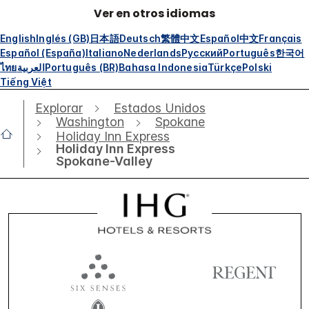
Ver en otros idiomas
English
Inglés (GB)
日本語
Deutsch
繁體中文
Español
中文
Français
Español (España)
Italiano
Nederlands
Русский
Português
한국어
ไทย
العربية
Português (BR)
Bahasa Indonesia
Türkçe
Polski
Tiếng Việt
Explorar
Estados Unidos
Washington
Spokane
Holiday Inn Express
Holiday Inn Express
Spokane-Valley