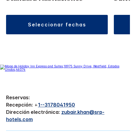
seleccionar fechas
Reservas:
Recepción:
+
1--3178041950
Dirección electrónica:
zubair.khan@srp-
hotels.com