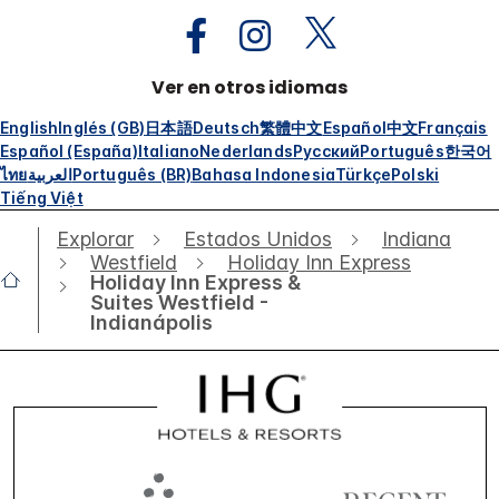
Ver en otros idiomas
English
Inglés (GB)
日本語
Deutsch
繁體中文
Español
中文
Français
Español (España)
Italiano
Nederlands
Русский
Português
한국어
ไทย
العربية
Português (BR)
Bahasa Indonesia
Türkçe
Polski
Tiếng Việt
Explorar
Estados Unidos
Indiana
Westfield
Holiday Inn Express
Holiday Inn Express &
Suites Westfield -
Indianápolis