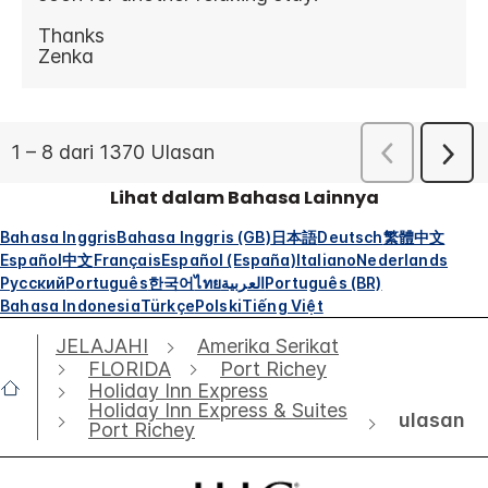
Lihat dalam Bahasa Lainnya
Bahasa Inggris
Bahasa Inggris (GB)
日本語
Deutsch
繁體中文
Español
中文
Français
Español (España)
Italiano
Nederlands
Русский
Português
한국어
ไทย
العربية
Português (BR)
Bahasa Indonesia
Türkçe
Polski
Tiếng Việt
JELAJAHI
Amerika Serikat
FLORIDA
Port Richey
Holiday Inn Express
Holiday Inn Express & Suites
ulasan
Port Richey