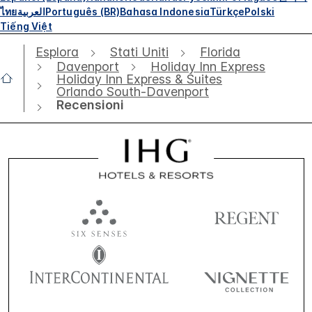
ไทย
العربية
Português (BR)
Bahasa Indonesia
Türkçe
Polski
Tiếng Việt
Esplora
Stati Uniti
Florida
Davenport
Holiday Inn Express
Holiday Inn Express & Suites
Orlando South-Davenport
Recensioni