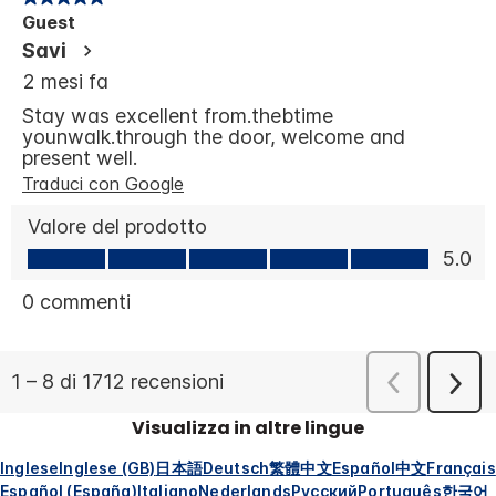
Visualizza in altre lingue
Inglese
Inglese (GB)
日本語
Deutsch
繁體中文
Español
中文
Français
Español (España)
Italiano
Nederlands
Русский
Português
한국어