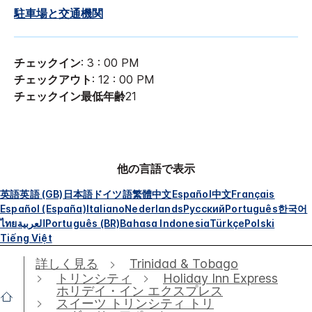
駐車場と交通機関
チェックイン
: 3 : 00 PM
チェックアウト
: 12 : 00 PM
チェックイン最低年齢
21
他の言語で表示
英語
英語 (GB)
日本語
ドイツ語
繁體中文
Español
中文
Français
Español (España)
Italiano
Nederlands
Русский
Português
한국어
ไทย
العربية
Português (BR)
Bahasa Indonesia
Türkçe
Polski
Tiếng Việt
詳しく見る
Trinidad & Tobago
トリンシティ
Holiday Inn Express
ホリデイ・イン エクスプレス
スイーツ トリンシティ トリ