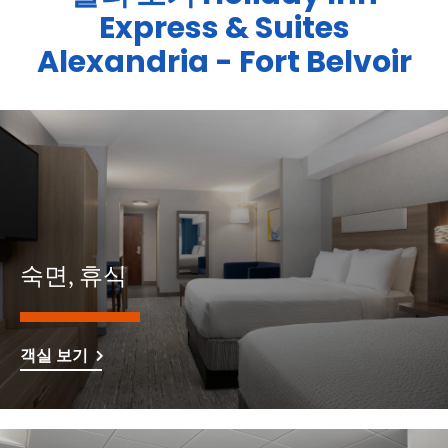
Express & Suites
Alexandria - Fort Belvoir
숙면, 휴식
객실 보기