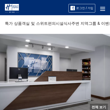
로그인 / 가입
특가 상품
객실 및 스위트
편의시설
식사
주변 지역
그룹 & 이벤
전체 보기