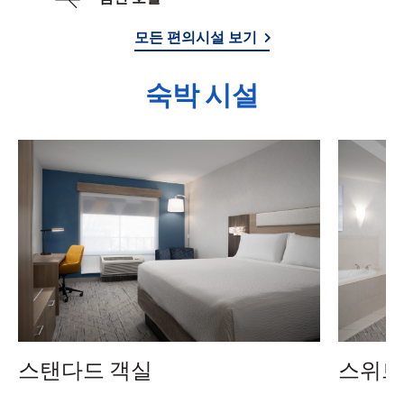
모든 편의시설 보기
숙박 시설
스탠다드 객실
스위트 (