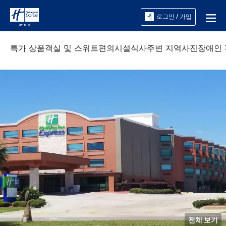
로그인 / 가입
특가 상품
객실 및 스위트
편의시설
식사
주변 지역
사진
장애인
전체 보기