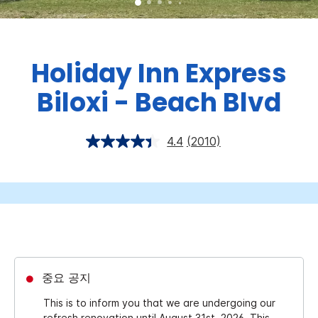
Holiday Inn Express
Biloxi - Beach Blvd
4.4
(2010)
중요 공지
This is to inform you that we are undergoing our
refresh renovation until August 31st, 2026. This