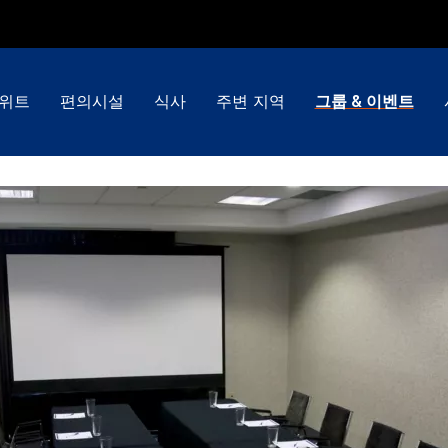
스위트
편의시설
식사
주변 지역
그룹 & 이벤트