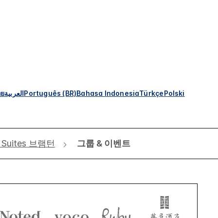
ทย
العربية
Português (BR)
Bahasa Indonesia
Türkçe
Polski
 & Suites 브램턴
그룹 & 이벤트