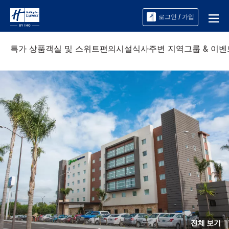
로그인 / 가입
특가 상품
객실 및 스위트
편의시설
식사
주변 지역
그룹 & 이벤
전체 보기