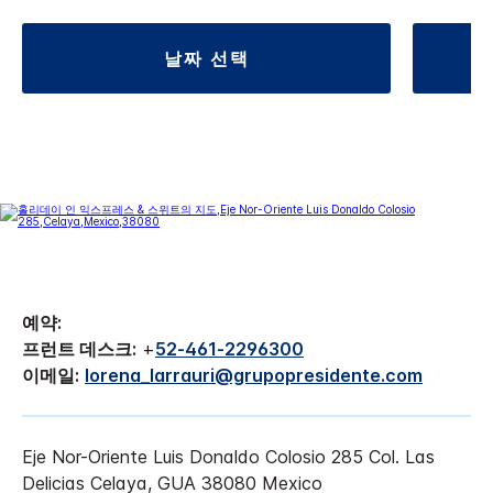
날짜 선택
예약:
프런트 데스크:
+
52-461-2296300
이메일:
lorena_larrauri@grupopresidente.com
Eje Nor-Oriente Luis Donaldo Colosio 285
Col. Las
Delicias
Celaya
,
GUA
38080
Mexico