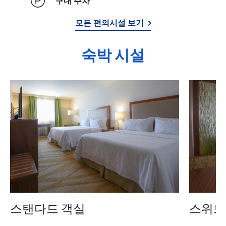
구내 주차
모든 편의시설 보기
숙박 시설
스탠다드 객실
스위트 (