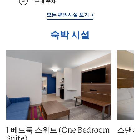
구내 주차
모든 편의시설 보기
숙박 시설
1 베드룸 스위트 (One Bedroom
스탠다
Suite)