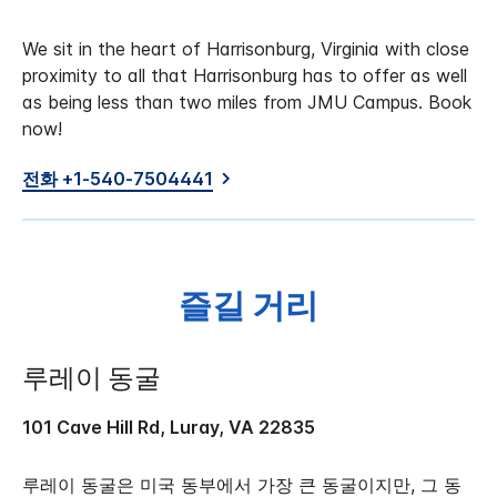
We sit in the heart of Harrisonburg, Virginia with close
proximity to all that Harrisonburg has to offer as well
as being less than two miles from JMU Campus. Book
now!
전화 +1-540-7504441
즐길 거리
루레이 동굴
101 Cave Hill Rd, Luray, VA 22835
루레이 동굴은 미국 동부에서 가장 큰 동굴이지만, 그 동