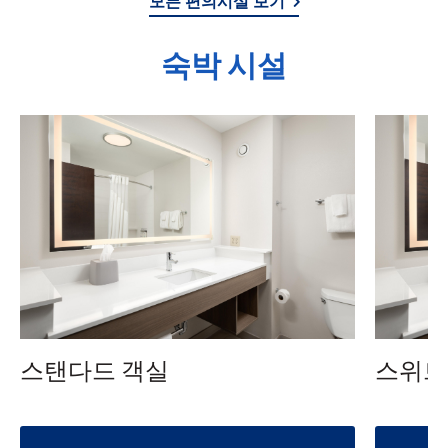
모든 편의시설 보기
숙박 시설
스탠다드 객실
스위트 (