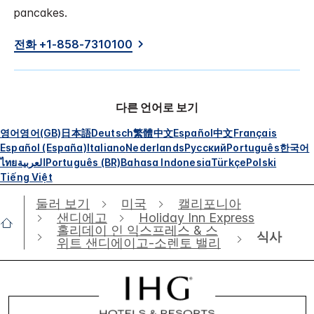
pancakes.
전화 +1-858-7310100
다른 언어로 보기
영어
영어(GB)
日本語
Deutsch
繁體中文
Español
中文
Français
Español (España)
Italiano
Nederlands
Русский
Português
한국어
ไทย
العربية
Português (BR)
Bahasa Indonesia
Türkçe
Polski
Tiếng Việt
둘러 보기
미국
캘리포니아
샌디에고
Holiday Inn Express
홀리데이 인 익스프레스 & 스
식사
위트 샌디에이고-소렌토 밸리