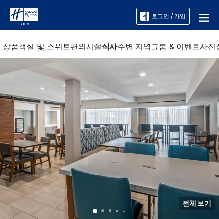
로그인 / 가입
 상품
객실 및 스위트
편의시설
식사
주변 지역
그룹 & 이벤트
사진
전체 보기