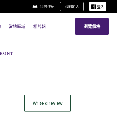
我的住宿
即刻加入
登入
動
當地區域
相片輯
瀏覽價格
FRONT
Write a review