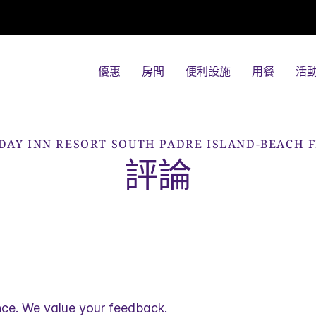
優惠
房間
便利設施
用餐
活
DAY INN RESORT
SOUTH PADRE ISLAND-BEACH 
評論
nce. We value your feedback.