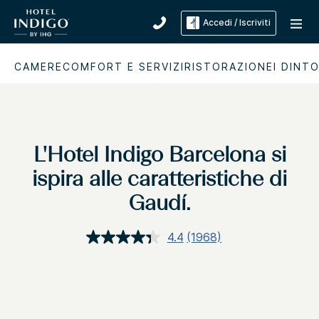
Accedi / Iscriviti
CAMERE
COMFORT E SERVIZI
RISTORAZIONE
I DINT
L'Hotel Indigo Barcelona si
ispira alle caratteristiche di
Gaudí.
4.4
(1968)
Leggi
1968
recensioni.
Stesso
link
alla
pagina.