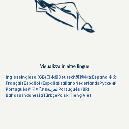
Visualizza in altre lingue
Inglese
Inglese (GB)
日本語
Deutsch
繁體中文
Español
中文
Français
Español (España)
Italiano
Nederlands
Русский
Português
한국어
ไทย
العربية
Português (BR)
Bahasa Indonesia
Türkçe
Polski
Tiếng Việt