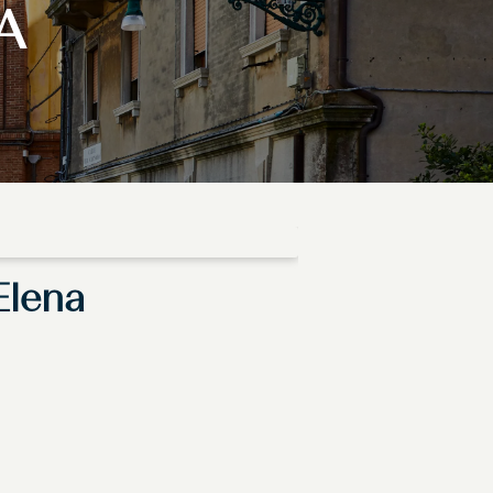
A
Elena