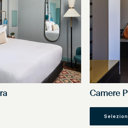
ra
Camere 
selezio