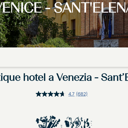
VENICE - SANT'ELEN
ique hotel a Venezia - Sant’
4.7
(682)
Leggi
682
recensioni.
Stesso
link
alla
pagina.