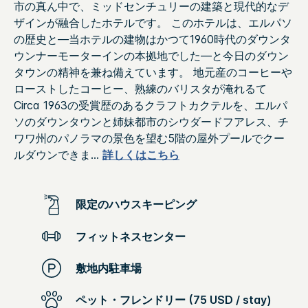
市の真ん中で、ミッドセンチュリーの建築と現代的なデ
ザインが融合したホテルです。 このホテルは、エルパソ
の歴史と—当ホテルの建物はかつて1960時代のダウンタ
ウンナーモーターインの本拠地でした—と今日のダウン
タウンの精神を兼ね備えています。 地元産のコーヒーや
ローストしたコーヒー、熟練のバリスタが淹れるて
Circa 1963の受賞歴のあるクラフトカクテルを、エルパ
ソのダウンタウンと姉妹都市のシウダードフアレス、チ
ワワ州のパノラマの景色を望む5階の屋外プールでクー
ルダウンできま
...
詳しくはこちら
限定のハウスキーピング
フィットネスセンター
敷地内駐車場
ペット・フレンドリー (75 USD / stay)