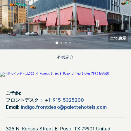
全て表示
外観紹介
ご予約:
フロントデスク：
+
1-915-5325200
Email:
indigo.frontdesk@palettehotels.com
325 N. Kansas Street
El Paso
,
TX
79901
United