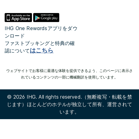
IHG One Rewardsアプリをダウ
ンロード
ファストブッキングと特典の確
はこちら
認について
ウェブサイトでお客様に最適な体験を提供できるよう、このページに表示さ
れているコンテンツの一部に機械翻訳を使用しています。
© 2026 IHG. All rights reserved.（無断複写・転載を禁
じます）ほとんどのホテルが独立して所有、運営されて
います。
Select
dates