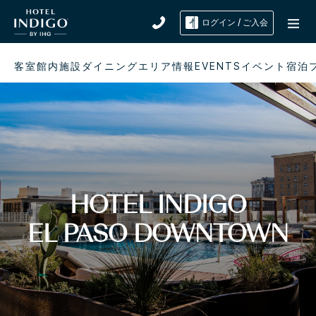
ログイン / ご入会
客室
館内施設
ダイニング
エリア情報
EVENTSイベント
宿泊
HOTEL INDIGO
EL PASO DOWNTOWN