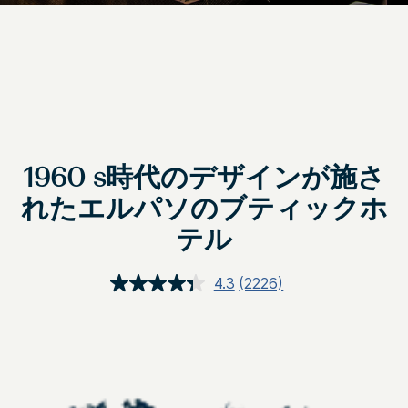
1960 s時代のデザインが施さ
れたエルパソのブティックホ
テル
4.3
(2226)
レ
ビ
ュ
ー
を
読
む.
同
じ