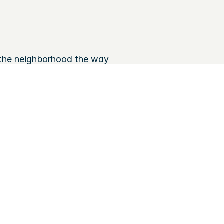
ce the neighborhood the way
terfront parks with sweeping
구내 주차 (37 USD / day)
호텔 내 레스토랑 3 개
Fitness partnership