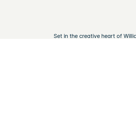
Set in the creative heart of Wil
locals know it best. Step outsi
Manhattan views. With the Metr
매일 객실 관리
친 애완동물 호텔 (75 USD / stay)
금연 호텔