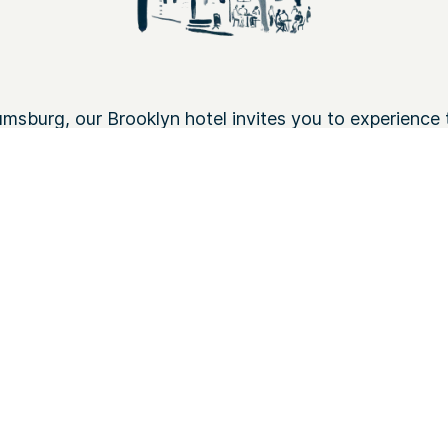
liamsburg, our Brooklyn hotel invites you to experien
de to the Williamsburg Bridge, Bedford Avenue, and wa
opolitan Avenue subway stati
...
Read more
피트니스 센터
수영장
Wi-Fi
모든 편의시설 보기