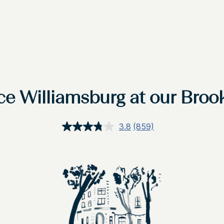
ce Williamsburg at our Brook
3.8
(859)
상
품
평
읽
기.
같
은
페
이
지
링
크.