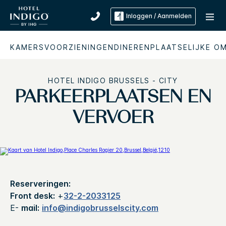
Inloggen / Aanmelden
KAMERS
VOORZIENINGEN
DINEREN
PLAATSELIJKE O
HOTEL INDIGO
BRUSSELS - CITY
PARKEERPLAATSEN EN
VERVOER
Reserveringen:
Front desk:
+
32-2-2033125
E-
mail:
info@indigobrusselscity.com