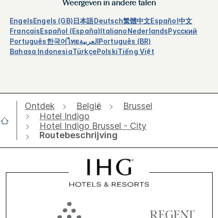
Weergeven in andere talen
Engels
Engels (GB)
日本語
Deutsch
繁體中文
Español
中文
Français
Español (España)
Italiano
Nederlands
Русский
Português
한국어
ไทย
العربية
Português (BR)
Bahasa Indonesia
Türkçe
Polski
Tiếng Việt
Ontdek
België
Brussel
Hotel Indigo
Hotel Indigo Brussel - City
Routebeschrijving