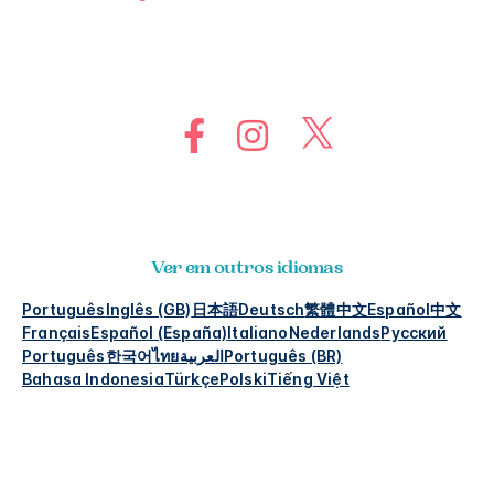
Ver em outros idiomas
Português
Inglês (GB)
日本語
Deutsch
繁體中文
Español
中文
Français
Español (España)
Italiano
Nederlands
Русский
Português
한국어
ไทย
العربية
Português (BR)
Bahasa Indonesia
Türkçe
Polski
Tiếng Việt