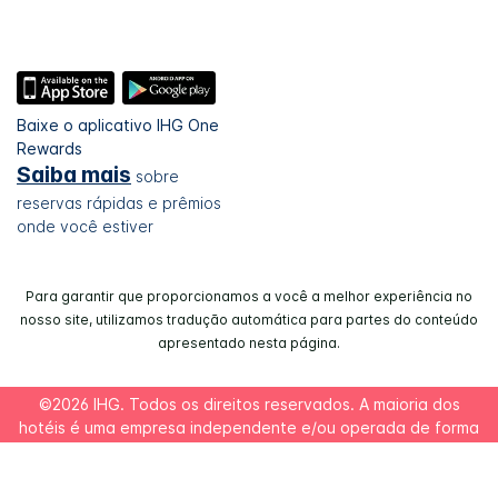
Baixe o aplicativo IHG One
Rewards
Saiba mais
sobre
reservas rápidas e prêmios
onde você estiver
Para garantir que proporcionamos a você a melhor experiência no
nosso site, utilizamos tradução automática para partes do conteúdo
apresentado nesta página.
©2026 IHG. Todos os direitos reservados. A maioria dos
hotéis é uma empresa independente e/ou operada de forma
independente. IHG - InterContinental Hotels Group do Brasil
Ltda | CNPJ/MF42.289.025/0001-05