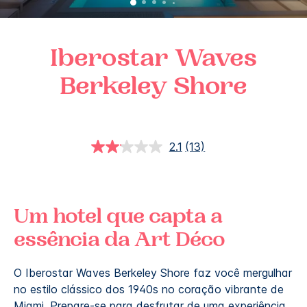
Iberostar Waves
Berkeley Shore
2.1
(13)
Ler
13
avaliações.
Link
abre
na
Um hotel que capta a
mesma
página.
essência da Art Déco
O Iberostar Waves Berkeley Shore faz você mergulhar
no estilo clássico dos 1940s no coração vibrante de
Miami. Prepare-se para desfrutar de uma experiência